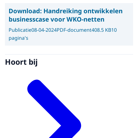
Download:
Handreiking ontwikkelen
businesscase voor WKO-netten
Publicatie
08-04-2024
PDF-document
408.5 KB
10
pagina's
Hoort bij