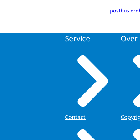
postbus.erd
Service
Over 
Contact
Copyri