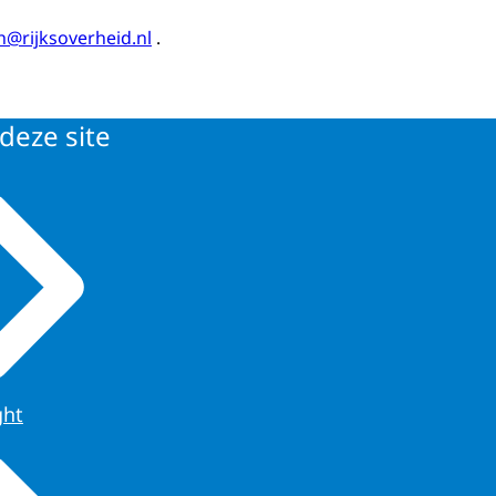
h@rijksoverheid.nl
.
deze site
ght