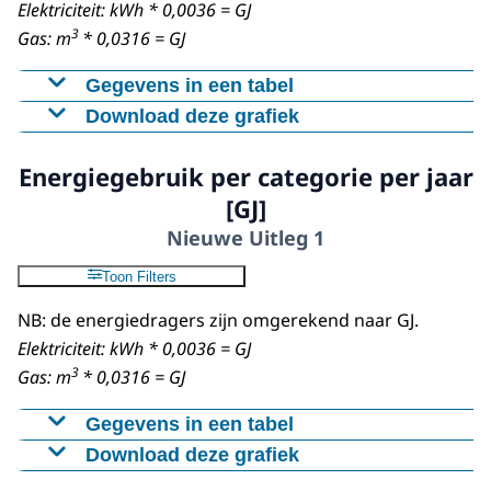
Elektriciteit: kWh * 0,0036 = GJ
3
Gas: m
* 0,0316 = GJ
Gegevens in een tabel
Download deze grafiek
Gemiddeld energiegebruik
Nieuwe Uitleg 1 2017-2022 [GJ]
Figuur als PNG
Energiegebruik per categorie per jaar
Elektriciteit
3050
Download CSV-bestand
[GJ]
Stadswarmte
3809
Nieuwe Uitleg 1
Toon Filters
NB: de energiedragers zijn omgerekend naar GJ.
Elektriciteit: kWh * 0,0036 = GJ
3
Gas: m
* 0,0316 = GJ
Gegevens in een tabel
Download deze grafiek
Elektriciteit
Stadswarmte
Totaal
2017
3203
4185
7388
Figuur als PNG