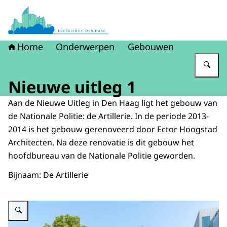
Naar de homepage van Energierijk Den Haag
Home
Onderwerpen
Gebouwen
Vu
Nieuwe uitleg 1
Aan de Nieuwe Uitleg in Den Haag ligt het gebouw van
de Nationale Politie: de Artillerie. In de periode 2013-
2014 is het gebouw gerenoveerd door Ector Hoogstad
Architecten. Na deze renovatie is dit gebouw het
hoofdbureau van de Nationale Politie geworden.
Bijnaam: De Artillerie
Vergroot afbeelding Het vooraanzicht van het gebouw aan de Nieuwe Uitle