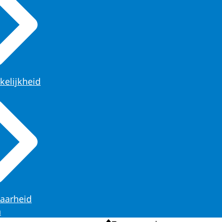
kelijkheid
aarheid
n