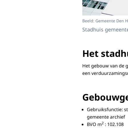
Beeld: Gemeente Den 
Stadhuis gemeent
Het stadh
Het gebouw van de g
een verduurzamingsro
Gebouwg
Gebruiksfunctie: 
gemeente archief
2
BVO m
: 102.108