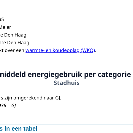
95
 Meier
te Den Haag
nte Den Haag
kt over een
warmte- en koudeoplag (WKO)
.
iddeld energiegebruik per categorie 
Stadhuis
s zijn omgerekend naar GJ.
036 = GJ
 in een tabel