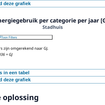
 deze grafiek
Gemiddeld energieverbruik stadhuis 2017-2022 [GJ]
1436
29550
V-bestand
nergiegebruik per categorie per jaar [G
20084
Stadhuis
Toon Filters
s zijn omgerekend naar GJ.
036 = GJ
 in een tabel
 deze grafiek
ktriciteit
Warmte
Totaal
628
16969
51131
962
19242
54314
 oplossing
V-bestand
076
20598
54243