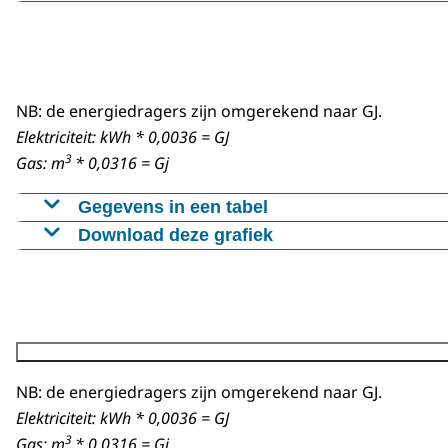
Bij de Rijnstraat 8 is een Stadsbatterij geplaatst
NB: de energiedragers zijn omgerekend naar GJ.
Elektriciteit: kWh * 0,0036 = GJ
3
Gas: m
* 0,0316 = Gj
Gegevens in een tabel
Download deze grafiek
Gemiddeld energieverbruik Rij
Elektriciteit
22767
Figuur als PNG
Stadsverwarming
3298
Download CSV-bestand
Warmte
17741
Koude
7062
NB: de energiedragers zijn omgerekend naar GJ.
Elektriciteit: kWh * 0,0036 = GJ
3
Gas: m
* 0,0316 = Gj