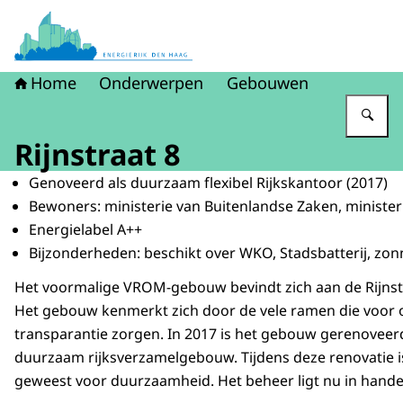
Naar de homepage van Energierijk Den Haag
Home
Onderwerpen
Gebouwen
Vu
Rijnstraat 8
Genoveerd als duurzaam flexibel Rijkskantoor (2017)
Bewoners: ministerie van Buitenlandse Zaken, minister
Energielabel A++
Bijzonderheden: beschikt over WKO, Stadsbatterij, zo
Het voormalige VROM-gebouw bevindt zich aan de Rijnst
Het gebouw kenmerkt zich door de vele ramen die voor
transparantie zorgen. In 2017 is het gebouw gerenoveerd 
duurzaam rijksverzamelgebouw. Tijdens deze renovatie i
geweest voor duurzaamheid. Het beheer ligt nu in hand