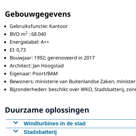
Gebouwgegevens
Gebruiksfunctie: Kantoor
2
BVO m
: 68.040
Energielabel: A++
EI: 0,73
Bouwjaar: 1992; gerenoveerd in 2017
Architect: Jan Hoogstad
Eigenaar: Poort/BAM
Bewoners: ministerie van Buitenlandse Zaken, minister
Bijzonderheden: beschikt over WKO, Stadsbatterij, zo
Duurzame oplossingen
Windturbines in de stad
Er is een haalbaarheidsonderzoek uitgevoerd naar
Stadsbatterij