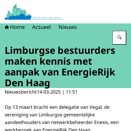
Naar de homepage van Energierijk Den Haag
Home
Actueel
Nieuws
Vu
Limburgse bestuurders
maken kennis met
aanpak van EnergieRijk
Den Haag
Nieuwsbericht
14-03-2025 | 11:51
Op 13 maart bracht een delegatie van Vegal, de
vereniging van Limburgse gemeentelijke
aandeelhouders van netwerkbeheerder Enexis, een
werkbezoek aan EnergieRijk Den Haag.