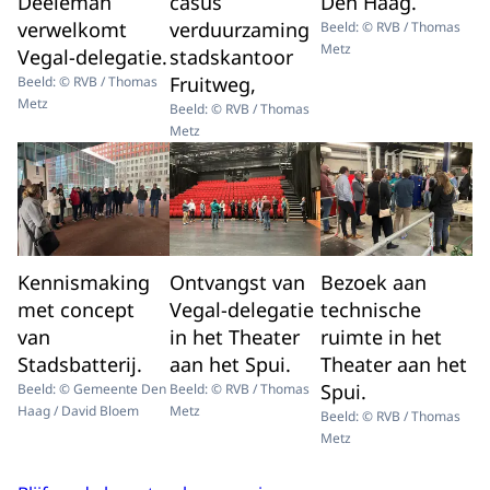
Deeleman
casus
Den Haag.
verwelkomt
verduurzaming
Beeld: © RVB / Thomas
Metz
Vegal-delegatie.
stadskantoor
Fruitweg,
Beeld: © RVB / Thomas
Metz
Beeld: © RVB / Thomas
Metz
Kennismaking
Ontvangst van
Bezoek aan
met concept
Vegal-delegatie
technische
van
in het Theater
ruimte in het
Stadsbatterij.
aan het Spui.
Theater aan het
Spui.
Beeld: © Gemeente Den
Beeld: © RVB / Thomas
Haag / David Bloem
Metz
Beeld: © RVB / Thomas
Metz